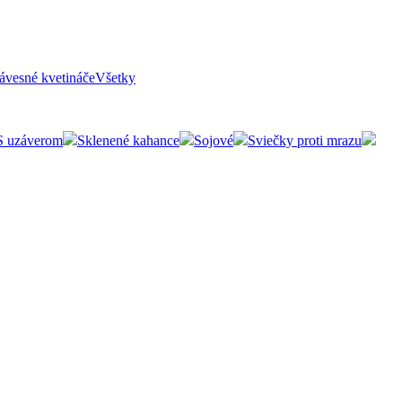
ávesné kvetináče
Všetky
S uzáverom
Sklenené kahance
Sojové
Sviečky proti mrazu