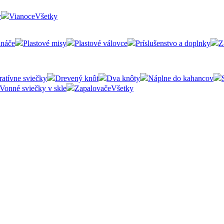
y
Vianoce
Všetky
ináče
Plastové misy
Plastové válovce
Príslušenstvo a doplnky
Z
atívne sviečky
Drevený knôt
Dva knôty
Náplne do kahancov
Vonné sviečky v skle
Zapalovače
Všetky