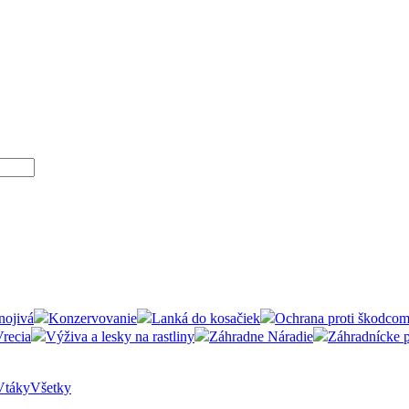
nojivá
Konzervovanie
Lanká do kosačiek
Ochrana proti škodco
recia
Výživa a lesky na rastliny
Záhradne Náradie
Záhradnícke 
Vtáky
Všetky