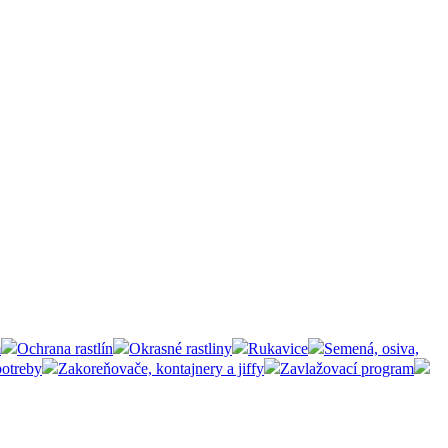
m
Ochrana rastlín
Okrasné rastliny
Rukavice
Semená, osiva,
potreby
Zakoreňovače, kontajnery a jiffy
Zavlažovací program