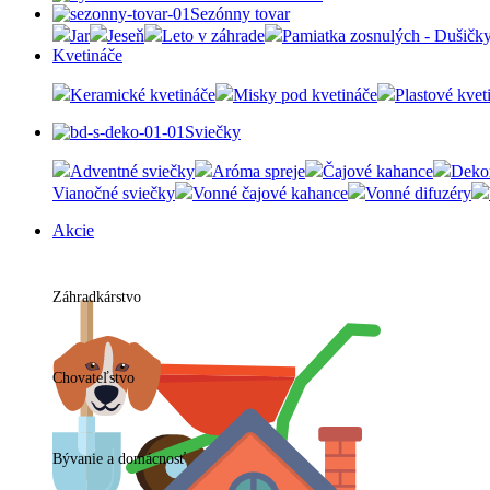
Sezónny tovar
Jar
Jeseň
Leto v záhrade
Pamiatka zosnulých - Dušičk
Kvetináče
Keramické kvetináče
Misky pod kvetináče
Plastové kvet
Sviečky
Adventné sviečky
Aróma spreje
Čajové kahance
Dekor
Vianočné sviečky
Vonné čajové kahance
Vonné difuzéry
Akcie
Záhradkárstvo
Chovateľstvo
Bývanie a domácnosť