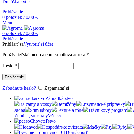
Donáška kytíc
Prihlásenie
0
položiek
/
0,00
€
Menu
0
položiek
/
0,00
€
Prihlásenie
Prihlásiť sa
Vytvoriť si účet
Používateľské meno alebo e-mailová adresa
*
Heslo
*
Prihlásenie
Zabudnuté heslo?
Zapamätať si
Záhradkárstvo
Balzamy a vosky
Demižóny
Enzymatické prípravky
H
sadba
Stimulátory
Textílie a fólie
Trávnikový program
V
Zemina, substráty
Všetky
Chovateľstvo
Hlodavce
Hospodárske zvieratá
Mačky
Psy
Ryby
Domácnosť