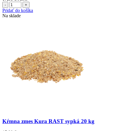
množstvo
Kŕmna
Pridať do košíka
zmes
Na sklade
Nosnice
TOP
sypká
20
kg
Kŕmna zmes Kura RAST sypká 20 kg