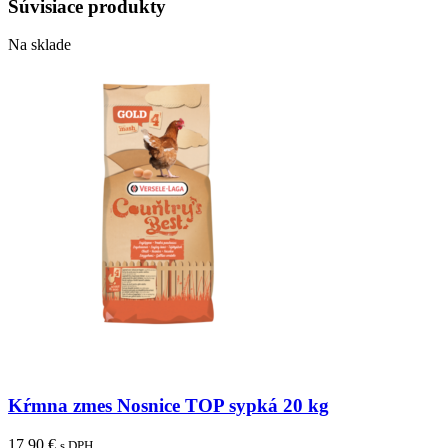
Súvisiace produkty
Na sklade
Kŕmna zmes Nosnice TOP sypká 20 kg
17,90
€
s DPH