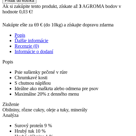
Pridať do košíka
plus
Ak si zakúpite tento produkt, získate až
3
AGROMA bodov v
STUFFED
hodnote
0,03
€
!
BONES
500
Nakúpte ešte za
69 €
(do 10kg) a získajte dopravu zdarma
g
Popis
Ďalšie informácie
Recenzie (0)
Informácie o dodaní
Popis
Psie sušienky pečené v rúre
Chrumkavé kosti
S chutnou náplňou
Ideálne ako maškrta alebo odmena pre psov
Maximálne 20% z denného menu
Zloženie
Obilniny, rôzne cukry, oleje a tuky, minerály
Analýza
Surový proteín 9 %
Hrubý tuk 10 %