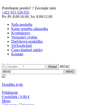
Potrebujete pomôcť ? Zavolajte nám
+421 915 526 055
Po–Pi: 8.00:16.00, So: 8.00:12.00
Naša predajňa
Karta verného zákazníka
Kvetinárstvo
Vernostný systém
Darčeková poukážka
Veľkoobchod
Často kladené otázky
Kontakt
86542
Hľadať
Donáška kytíc
Prihlásenie
0
položiek
/
0,00
€
Menu