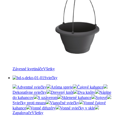
Závesné kvetináče
Všetky
Sviečky
Adventné sviečky
Aróma spreje
Čajové kahance
Dekoratívne sviečky
Drevený knôt
Dva knôty
Náplne
do kahancov
S uzáverom
Sklenené kahance
Sojové
Sviečky proti mrazu
Vianočné sviečky
Vonné čajové
kahance
Vonné difuzéry
Vonné sviečky v skle
Zapalovače
Všetky