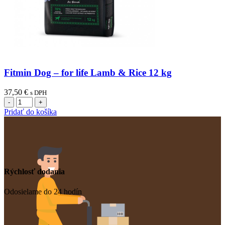
Fitmin Dog – for life Lamb & Rice 12 kg
37,50
€
s DPH
množstvo
Fitmin
Pridať do košíka
Dog
-
for
life
Lamb
&
Rýchlosť dodania
Rice
12
kg
Odosielame do 24 hodín