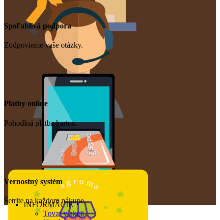
Spoľahlivá podpora
Zodpovieme vaše otázky.
Platby online
Pohodlná platba kartou.
o
r
m
g
Vernostný systém
a
a
Šetrite na každom nákupe.
INFORMÁCIE
Tovar v akcii