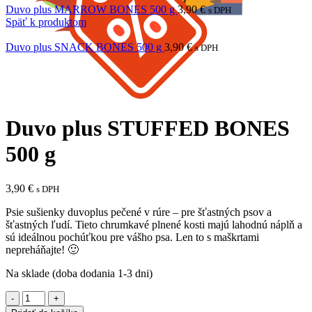
Duvo plus MARROW BONES 500 g
3,90
€
s DPH
Späť k produktom
Duvo plus SNACK BONES 500 g
3,90
€
s DPH
Kliknite sem ak chcete zväčšiť
Duvo plus STUFFED BONES
500 g
3,90
€
s DPH
Psie sušienky duvoplus pečené v rúre – pre šťastných psov a
šťastných ľudí.
Tieto chrumkavé plnené kosti majú lahodnú náplň a
sú ideálnou pochúťkou pre vášho psa.
Len to s maškrtami
nepreháňajte!
🙂
Na sklade (doba dodania 1-3 dni)
množstvo
Duvo