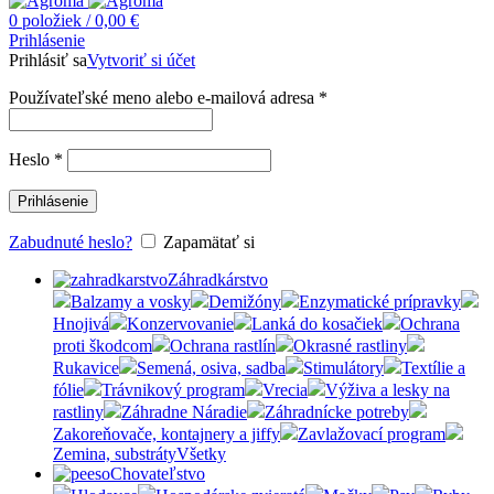
0
položiek
/
0,00
€
Prihlásenie
Prihlásiť sa
Vytvoriť si účet
Používateľské meno alebo e-mailová adresa
*
Heslo
*
Prihlásenie
Zabudnuté heslo?
Zapamätať si
Záhradkárstvo
Balzamy a vosky
Demižóny
Enzymatické prípravky
Hnojivá
Konzervovanie
Lanká do kosačiek
Ochrana
proti škodcom
Ochrana rastlín
Okrasné rastliny
Rukavice
Semená, osiva, sadba
Stimulátory
Textílie a
fólie
Trávnikový program
Vrecia
Výživa a lesky na
rastliny
Záhradne Náradie
Záhradnícke potreby
Zakoreňovače, kontajnery a jiffy
Zavlažovací program
Zemina, substráty
Všetky
Chovateľstvo