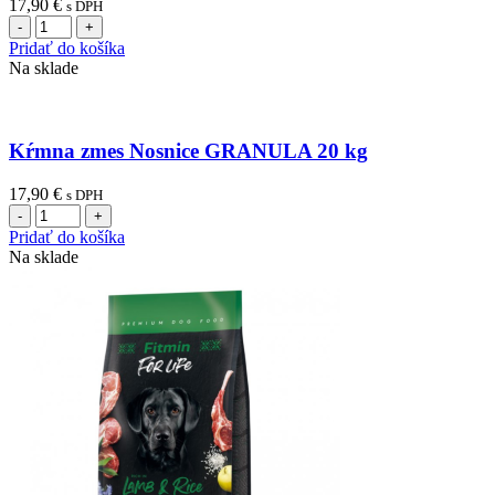
17,90
€
s DPH
množstvo
Kŕmna
Pridať do košíka
zmes
Na sklade
Kura
RAST
sypká
20
Kŕmna zmes Nosnice GRANULA 20 kg
kg
17,90
€
s DPH
množstvo
Kŕmna
Pridať do košíka
zmes
Na sklade
Nosnice
GRANULA
20
kg