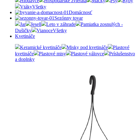
Hlodavce
Hospodárske zvieratá
Mačky
Psy
Ryby
Vtáky
Všetky
Domácnosť
Sezónny tovar
Jar
Jeseň
Leto v záhrade
Pamiatka zosnulých -
Dušičky
Vianoce
Všetky
Kvetináče
Keramické kvetináče
Misky pod kvetináče
Plastové
kvetináče
Plastové misy
Plastové válovce
Príslušenstvo
a doplnky