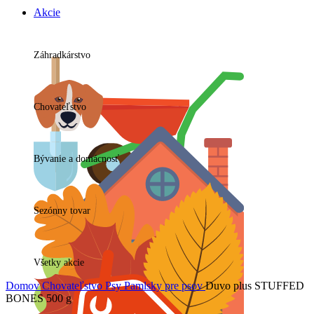
Akcie
Záhradkárstvo
Chovateľstvo
Bývanie a domácnosť
Sezónny tovar
Všetky akcie
Domov
Chovateľstvo
Psy
Pamlsky pre psov
Duvo plus STUFFED
BONES 500 g