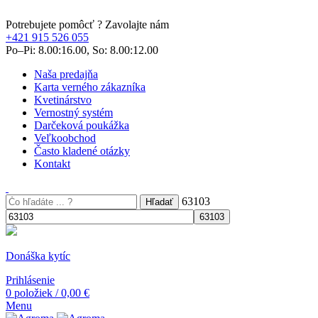
Potrebujete pomôcť ? Zavolajte nám
+421 915 526 055
Po–Pi: 8.00:16.00, So: 8.00:12.00
Naša predajňa
Karta verného zákazníka
Kvetinárstvo
Vernostný systém
Darčeková poukážka
Veľkoobchod
Často kladené otázky
Kontakt
63103
Hľadať
Donáška kytíc
Prihlásenie
0
položiek
/
0,00
€
Menu