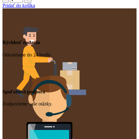
Kvetináč
Pridať do košíka
TERRA
okrúhly
terakota
11cm
Rýchlosť dodania
Odosielame do 24 hodín
Spoľahlivá podpora
Zodpovieme vaše otázky.