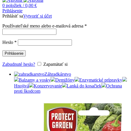
0
položiek
/
0,00
€
Prihlásenie
Prihlásiť sa
Vytvoriť si účet
Používateľské meno alebo e-mailová adresa
*
Heslo
*
Prihlásenie
Zabudnuté heslo?
Zapamätať si
Záhradkárstvo
Balzamy a vosky
Demižóny
Enzymatické prípravky
Hnojivá
Konzervovanie
Lanká do kosačiek
Ochrana
proti škodcom