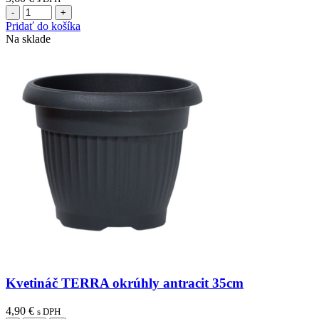
množstvo
Kvetináč
Pridať do košíka
TERRA
Na sklade
okrúhly
antracit
30cm
Kvetináč TERRA okrúhly antracit 35cm
4,90
€
s DPH