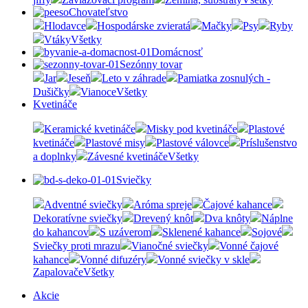
Chovateľstvo
Hlodavce
Hospodárske zvieratá
Mačky
Psy
Ryby
Vtáky
Všetky
Domácnosť
Sezónny tovar
Jar
Jeseň
Leto v záhrade
Pamiatka zosnulých -
Dušičky
Vianoce
Všetky
Kvetináče
Keramické kvetináče
Misky pod kvetináče
Plastové
kvetináče
Plastové misy
Plastové válovce
Príslušenstvo
a doplnky
Závesné kvetináče
Všetky
Sviečky
Adventné sviečky
Aróma spreje
Čajové kahance
Dekoratívne sviečky
Drevený knôt
Dva knôty
Náplne
do kahancov
S uzáverom
Sklenené kahance
Sojové
Sviečky proti mrazu
Vianočné sviečky
Vonné čajové
kahance
Vonné difuzéry
Vonné sviečky v skle
Zapalovače
Všetky
Akcie