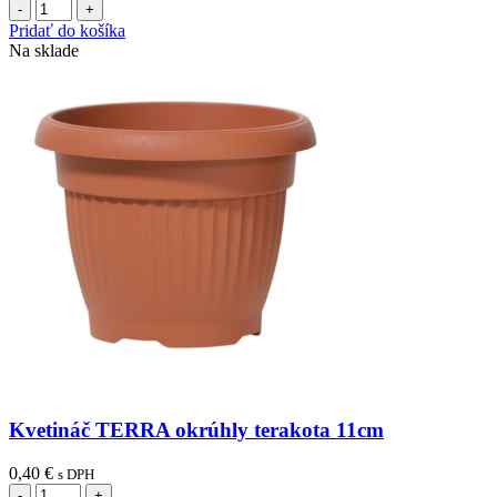
množstvo
Kvetináč
Pridať do košíka
TERRA
Na sklade
okrúhly
antracit
35cm
Kvetináč TERRA okrúhly terakota 11cm
0,40
€
s DPH
množstvo