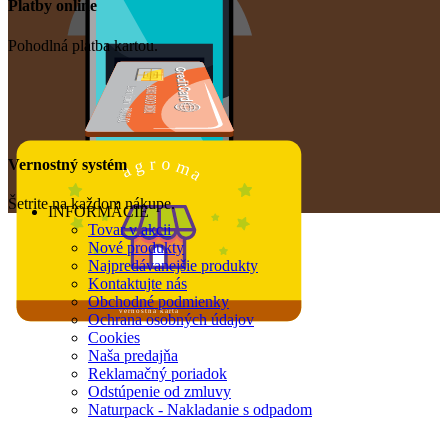
Platby online
Pohodlná platba kartou.
o
r
m
g
Vernostný systém
a
a
Šetrite na každom nákupe.
INFORMÁCIE
Tovar v akcii
Nové produkty
Najpredávanejšie produkty
Kontaktujte nás
Obchodné podmienky
vernostná karta
Ochrana osobných údajov
Cookies
Naša predajňa
Reklamačný poriadok
Odstúpenie od zmluvy
Naturpack - Nakladanie s odpadom