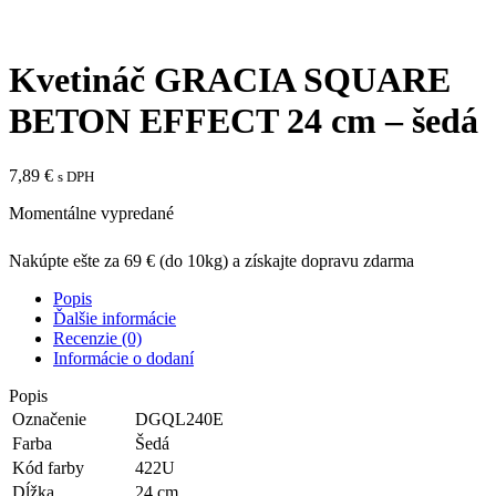
Kliknite sem ak chcete zväčšiť
Kvetináč GRACIA SQUARE
BETON EFFECT 24 cm – šedá
7,89
€
s DPH
Momentálne vypredané
Nakúpte ešte za
69 €
(do 10kg) a získajte dopravu zdarma
Popis
Ďalšie informácie
Recenzie (0)
Informácie o dodaní
Popis
Označenie
DGQL240E
Farba
Šedá
Kód farby
422U
Dĺžka
24 cm