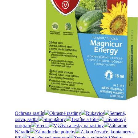
Ochrana rastlín
Okrasné rastliny
Rukavice
Semená,
osiva, sadba
Stimulátory
Textílie a fólie
Trávnikový
program
Vrecia
Výživa a lesky na rastliny
Záhradne
Náradie
Záhradnícke potreby
Zakoreňovače, kontajnery a
jiffy
Zavlažovací program
Zemina, substráty
Všetky