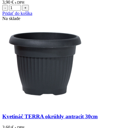
3,90
€
s DPH
množstvo
Květináč
Pridať do košíka
TERRA
Na sklade
hranatý
antracit
24
cm
Kvetináč TERRA okrúhly antracit 30cm
3,60
€
s DPH