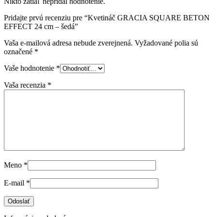
Nikto zatiaľ nepridal hodnotenie.
Pridajte prvú recenziu pre “Kvetináč GRACIA SQUARE BETON
EFFECT 24 cm – šedá”
Vaša e-mailová adresa nebude zverejnená.
Vyžadované polia sú
označené
*
Vaše hodnotenie
*
Vaša recenzia
*
Meno
*
E-mail
*