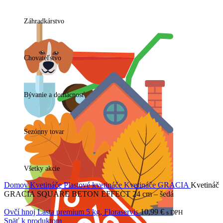
Záhradkárstvo
Chovateľstvo
Bývanie a domácnosť
Sezónny tovar
Všetky akcie
Domov
Kvetináče
Plastové kvetináče
Kvetináče GRACIA
Kvetináč
GRACIA SQUARE BETON EFFECT 24 cm – šedá
Ovčí hnoj Lasta premium 5 kg, Floraservis
10,99
€
s DPH
Späť k produktom