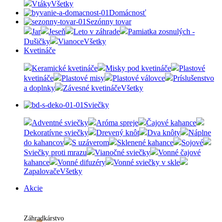
Vtáky
Všetky
Domácnosť
Sezónny tovar
Jar
Jeseň
Leto v záhrade
Pamiatka zosnulých -
Dušičky
Vianoce
Všetky
Kvetináče
Keramické kvetináče
Misky pod kvetináče
Plastové
kvetináče
Plastové misy
Plastové válovce
Príslušenstvo
a doplnky
Závesné kvetináče
Všetky
Sviečky
Adventné sviečky
Aróma spreje
Čajové kahance
Dekoratívne sviečky
Drevený knôt
Dva knôty
Náplne
do kahancov
S uzáverom
Sklenené kahance
Sojové
Sviečky proti mrazu
Vianočné sviečky
Vonné čajové
kahance
Vonné difuzéry
Vonné sviečky v skle
Zapalovače
Všetky
Akcie
Záhradkárstvo