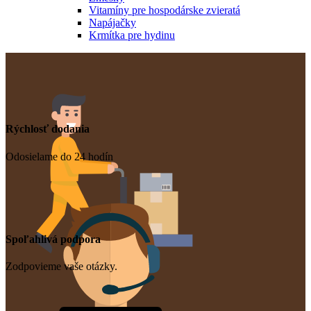
Vitamíny pre hospodárske zvieratá
Napájačky
Krmítka pre hydinu
Rýchlosť dodania
Odosielame do 24 hodín
Spoľahlivá podpora
Zodpovieme vaše otázky.