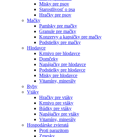
Misky pre psov
Starostlivosť o psa
Hračky pre psov
Mačky
Pamlsky pre mačky
Granule pre mačky
Konzervy a kapsičky pre mačky
Podstielky pre mačky
Hlodavce
Krmivo pre hlodavce
Domčeky
Napájačky pre hlodavce
Podstielky pre hlodavce
Misky pre hlodavce
Vitamíny, minerály
Ryby
Vtáky
Hračky pre vtáky
Krmivo pre vtáky
Búdky pre vtáky
Napájačky pre vtáky
Vitamíny, minerály
Hospodárske zvieratá
Proti parazitom
Zmesky