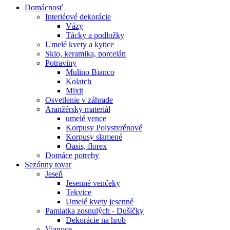
Domácnosť
Interiéové dekorácie
Vázy
Tácky a podložky
Umelé kvety a kytice
Sklo, keramika, porcelán
Potraviny
Mulino Bianco
Kolatch
Mixit
Osvetlenie v záhrade
Aranžérsky materiál
umelé vence
Korpusy Polystyrénové
Korpusy slamené
Oasis, florex
Domáce potreby
Sezónny tovar
Jeseň
Jesenné venčeky
Tekvice
Umelé kvety jesenné
Pamiatka zosnulých - Dušičky
Dekorácie na hrob
Vianoce