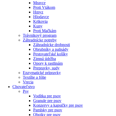
Mravce
Proti Vtákom
Hmyz
Hlodavce
Krtkovia
Kuny
Proti Mačkám
Trávnikový program
Záhradnícke potreby
Záhradnícke drobnosti
Obrubníky a palisády
Pestovateľské košíky
Zimná údržba
Opory k rastlinám
Prepravky, sudy
Enzymatické prípravky
Textílie a fólie
Vrecia
Chovateľstvo
Psy
Vodítka pre psov
Granule pre psov
Konzervy a kapsičky pre psov
Pamlsky pre psov
Obojky pre psov