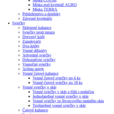
Miska COUBI
Miska pod kvetináč AGRO
Miska TERRA
Príslušenstvo a doplnky
Závesné kvetináče
Sviečky
Sklenené kahance
Sviečky proti mrazu
Drevený knôt
Zapalovače
Dva knôty
Vonné difuzéry
Adventné sviečky
Dekoratívne sviečky
Vianočné sviečky
Aróma spreje
Vonné čajové kahance
Vonné čajové sviečky po 6 ks
Vonné čajové sviečky po 18 ks
Vonné sviečky v skle
Vonné sviečky v skle a fólii s potlačou
Jednofarebné vonné sviečky v skle
Vonné sviečky zo štvorcového matného skla
Trojfarebné vonné sviečky v skle
Čajové kahance