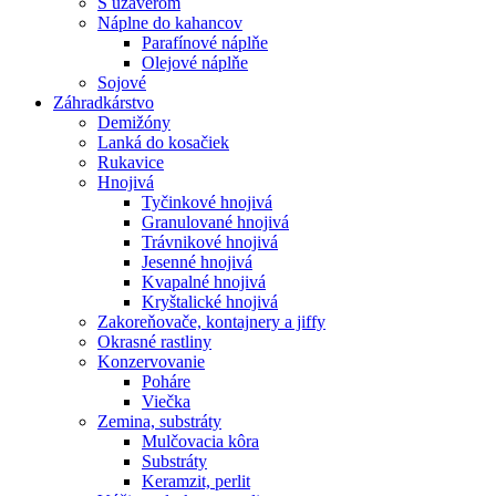
S uzáverom
Náplne do kahancov
Parafínové náplňe
Olejové náplňe
Sojové
Záhradkárstvo
Demižóny
Lanká do kosačiek
Rukavice
Hnojivá
Tyčinkové hnojivá
Granulované hnojivá
Trávnikové hnojivá
Jesenné hnojivá
Kvapalné hnojivá
Kryštalické hnojivá
Zakoreňovače, kontajnery a jiffy
Okrasné rastliny
Konzervovanie
Poháre
Viečka
Zemina, substráty
Mulčovacia kôra
Substráty
Keramzit, perlit