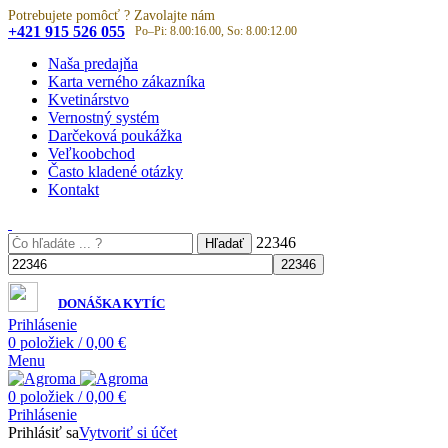
Potrebujete pomôcť ? Zavolajte nám
+421 915 526 055
Po–Pi: 8.00:16.00, So: 8.00:12.00
Naša predajňa
Karta verného zákazníka
Kvetinárstvo
Vernostný systém
Darčeková poukážka
Veľkoobchod
Často kladené otázky
Kontakt
22346
Hľadať
DONÁŠKA KYTÍC
Prihlásenie
0
položiek
/
0,00
€
Menu
0
položiek
/
0,00
€
Prihlásenie
Prihlásiť sa
Vytvoriť si účet