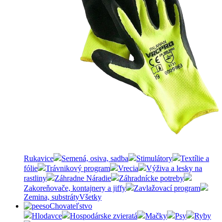
Rukavice
Semená, osiva, sadba
Stimulátory
Textílie a
fólie
Trávnikový program
Vrecia
Výživa a lesky na
rastliny
Záhradne Náradie
Záhradnícke potreby
Zakoreňovače, kontajnery a jiffy
Zavlažovací program
Zemina, substráty
Všetky
Chovateľstvo
Hlodavce
Hospodárske zvieratá
Mačky
Psy
Ryby