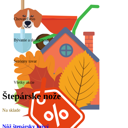
Chovateľstvo
Bývanie a domácnosť
Sezónny tovar
Všetky akcie
Štepárske nože
Na sklade
Nôž štepársky krivý