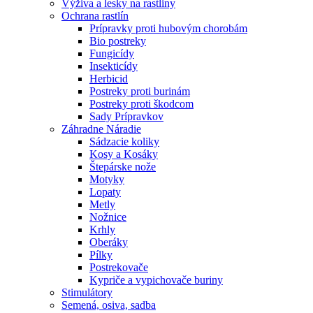
Výživa a lesky na rastliny
Ochrana rastlín
Prípravky proti hubovým chorobám
Bio postreky
Fungicídy
Insekticídy
Herbicid
Postreky proti burinám
Postreky proti škodcom
Sady Prípravkov
Záhradne Náradie
Sádzacie koliky
Kosy a Kosáky
Štepárske nože
Motyky
Lopaty
Metly
Nožnice
Krhly
Oberáky
Pílky
Postrekovače
Kypriče a vypichovače buriny
Stimulátory
Semená, osiva, sadba