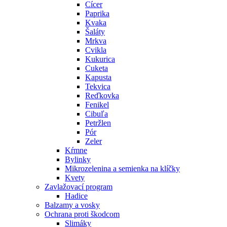
Cícer
Paprika
Kvaka
Šaláty
Mrkva
Cvikla
Kukurica
Cuketa
Kapusta
Tekvica
Reďkovka
Fenikel
Cibuľa
Petržlen
Pór
Zeler
Kŕmne
Bylinky
Mikrozelenina a semienka na klíčky
Kvety
Zavlažovací program
Hadice
Balzamy a vosky
Ochrana proti škodcom
Slimáky