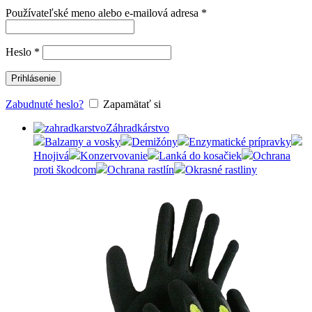
Používateľské meno alebo e-mailová adresa
*
Heslo
*
Prihlásenie
Zabudnuté heslo?
Zapamätať si
Záhradkárstvo
Balzamy a vosky
Demižóny
Enzymatické prípravky
Hnojivá
Konzervovanie
Lanká do kosačiek
Ochrana
proti škodcom
Ochrana rastlín
Okrasné rastliny