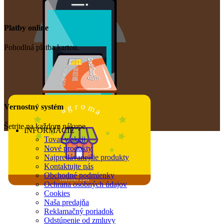
Platby online
Pohodlná platba kartou.
o
r
m
g
Vernostný systém
a
a
Šetrite na každom nákupe.
INFORMÁCIE
Tovar v akcii
Nové produkty
Najpredávanejšie produkty
Kontaktujte nás
Obchodné podmienky
vernostná karta
Ochrana osobných údajov
Cookies
Naša predajňa
Reklamačný poriadok
Odstúpenie od zmluvy