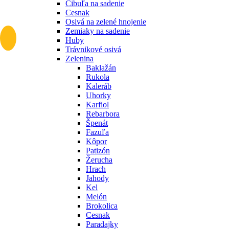
Cibuľa na sadenie
Cesnak
Osivá na zelené hnojenie
Zemiaky na sadenie
Huby
Trávnikové osivá
Zelenina
Baklažán
Rukola
Kaleráb
Uhorky
Karfiol
Rebarbora
Špenát
Fazuľa
Kôpor
Patizón
Žerucha
Hrach
Jahody
Kel
Melón
Brokolica
Cesnak
Paradajky