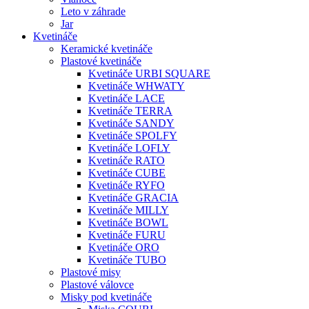
Leto v záhrade
Jar
Kvetináče
Keramické kvetináče
Plastové kvetináče
Kvetináče URBI SQUARE
Kvetináče WHWATY
Kvetináče LACE
Kvetináče TERRA
Kvetináče SANDY
Kvetináče SPOLFY
Kvetináče LOFLY
Kvetináče RATO
Kvetináče CUBE
Kvetináče RYFO
Kvetináče GRACIA
Kvetináče MILLY
Kvetináče BOWL
Kvetináče FURU
Kvetináče ORO
Kvetináče TUBO
Plastové misy
Plastové válovce
Misky pod kvetináče